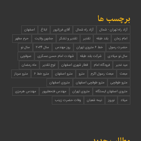
برچسب ها
آزاد راه تهران - شمال
آزاد راه شمال
آقای فرزانپور
ابلاغ
اصفهان
امام زمان
بلند طبقه
تقدیر
تقدیر و تشکر
جشهن ولایت
حرم مطهر
حضرت رسول
خط ۶ متروی تهران
روز مهندس
سال 2024
سال نو
سال نو میلادی
شرکت بلند طبقه
شهادت امام حسن عسکری
صوقچی
عید غدیر
فرودگاه امام
قطار شهری اصفهان
لوح تقدیر
ماه رمضان
مبعث
مبعث رسول اکرم
مترو
مترو اصفهان
مترو خط 6
مترو سرباز
مترو طوقچی
مترو طوقچی اصفهان
متروی اصفهان
متروی اصفهان ایستگاه
متروی تهران
مهندس فتحعلیپور
مهندس هرمزی
میلاد
نوروز
نیمه شعبان
وفات حضرت زینب
مطالب جدید